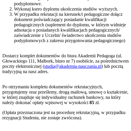
podyplomowe.
Wykonaj ksero dyplomu ukończenia studiów wyższych.
W przypadku rekrutacji na kierunek/i pedagogiczne dołącz
dokument poświadczający posiadanie kwalifikacji
pedagogicznych (suplement do dyplomu, w którym widnieje
adnotacja o posiadanych kwalifikacjach pedagogicznych/
zaświadczenie z Uczelni/ świadectwo ukończenia studiów
podyplomowych z zakresu przygotowania pedagogicznego)
Dostarcz komplet dokumentów do biura Akademii Pedagoga (ul.
Głowackiego 111, Malbork, biuro nr 7) osobiście, za pośrednictwem
poczty elektronicznej (
studia@akademia-nauczania.pl
) lub pocztą
tradycyjną na nasz adres.
Po otrzymaniu kompletu dokumentów rekrutacyjnych,
przygotujemy oraz prześlemy, drogą mailową, umowę o kształcenie,
w której znajduje się indywidualny rachunek bankowy, na który
należy dokonać opłaty wpisowej w wysokości
85
zł.
(Opłata przeznaczona jest na procedurę rekrutacyjną, w przypadku
rezygnacji Studenta, nie zostaje zwrócona).