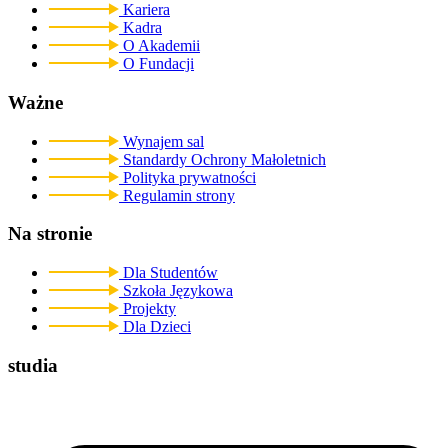
Kariera
Kadra
O Akademii
O Fundacji
Ważne
Wynajem sal
Standardy Ochrony Małoletnich
Polityka prywatności
Regulamin strony
Na stronie
Dla Studentów
Szkoła Językowa
Projekty
Dla Dzieci
studia