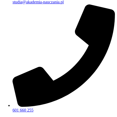
studia@akademia-nauczania.pl
601 660 255