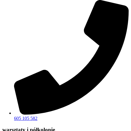
605 105 582
warsztaty i półkolonie