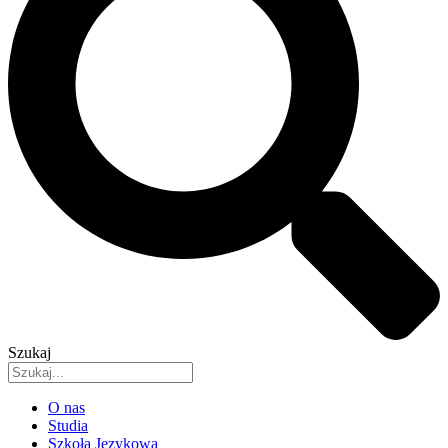
Szukaj
O nas
Studia
Szkoła Językowa